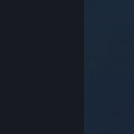
关于蒸汽平台
|
退款政策
|
软件许可服务协议
|
个人信息保护政策
|
个人信息出境告知书
|
不良内容举报投诉
|
侵权投诉
|
家长监护
微博
微信
© 2026 Valve Corporation 版权所有，完美世界已获授权。
所有商标均属于其在美国或其他国家的拥有者。
© 完美世界征奇(上海)多媒体科技有限公司 版权所有。
增值电信业务经营许可证沪B2-20180406