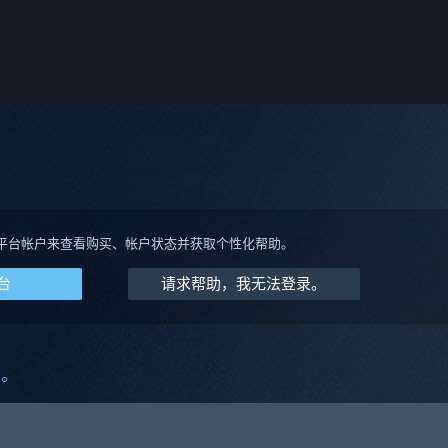
平台帐户来查看购买、帐户状态并获取个性化帮助。
台
请求帮助，我无法登录。
助。