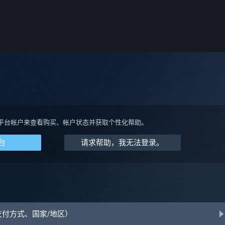
平台帐户来查看购买、帐户状态并获取个性化帮助。
台
请求帮助，我无法登录。
付方式、国家/地区）