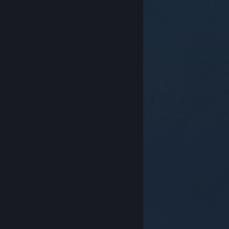
关于蒸汽平台
|
退款政策
|
软件许可服务协议
|
个人信息保护政策
|
个人信息出境告知书
|
不良内容举报投诉
|
侵权投诉
|
家长监护
微博
微信
© 2026 Valve Corporation 版权所有，完美世界已获授权。
所有商标均属于其在美国或其他国家的拥有者。
© 完美世界征奇(上海)多媒体科技有限公司 版权所有。
增值电信业务经营许可证沪B2-20180406