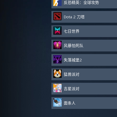
反恐精英：全球攻势
Dota 2 刀塔
七日世界
风暴怕死队
失落城堡2
猛兽派对
吉星派对
面条人